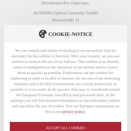
Distribution/For Opticians:
AOYAMA Optical Germany GmbH
Ahornstraße 11
14482 Potsdam
COOKIE-NOTICE
Germany
Contact:
We use cookies and similar technologies on our website that are
necessary for the website to function. With your consent, we also use
T:
+49 (0) 331 979 99 40
cookies to analyse the use of our website. This enables us to identify
F:
+49 (0) 331 979 99 420
errors or ambiguities in the operation of our website and to correct
them as quickly as possible. Furthermore, we use cookies for
E:
post@makellos-eyewear.de
marketing in order to be able to measure the success of our marketing
measures and to be able to personalise our content as precisely as
possible to your needs. In the process, data may be transferred outside
MAKELLOS ON INSTAGRAM
the European Economic Area (EEA) and processed there. In the
settings you will find detailed information on the individual cookies
and can refuse the use of cookies. You can find more information on
MAKELLOS ON FACEBOOK
this in our
privacy policy
.
ACCEPT ALL COOKIES