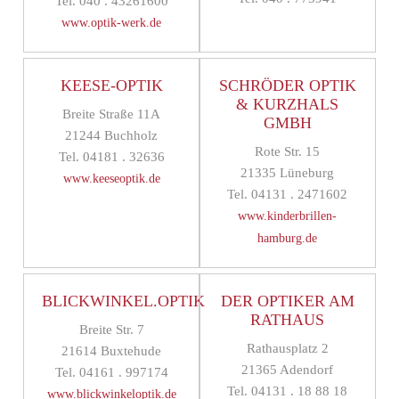
Tel. 040 . 43261600
www.optik-werk.de
KEESE-OPTIK
SCHRÖDER OPTIK
& KURZHALS
Breite Straße 11A
GMBH
21244 Buchholz
Rote Str. 15
Tel. 04181 . 32636
21335 Lüneburg
www.keeseoptik.de
Tel. 04131 . 2471602
www.kinderbrillen-
hamburg.de
BLICKWINKEL.OPTIK
DER OPTIKER AM
RATHAUS
Breite Str. 7
Rathausplatz 2
21614 Buxtehude
21365 Adendorf
Tel. 04161 . 997174
Tel. 04131 . 18 88 18
www.blickwinkeloptik.de