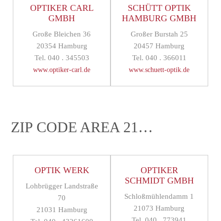
OPTIKER CARL
SCHÜTT OPTIK
GMBH
HAMBURG GMBH
Große Bleichen 36
Großer Burstah 25
20354 Hamburg
20457 Hamburg
Tel. 040 . 345503
Tel. 040 . 366011
www.optiker-carl.de
www.schuett-optik.de
ZIP CODE AREA 21…
OPTIK WERK
OPTIKER
SCHMIDT GMBH
Lohbrügger Landstraße
Schloßmühlendamm 1
70
21073 Hamburg
21031 Hamburg
Tel. 040 . 773941