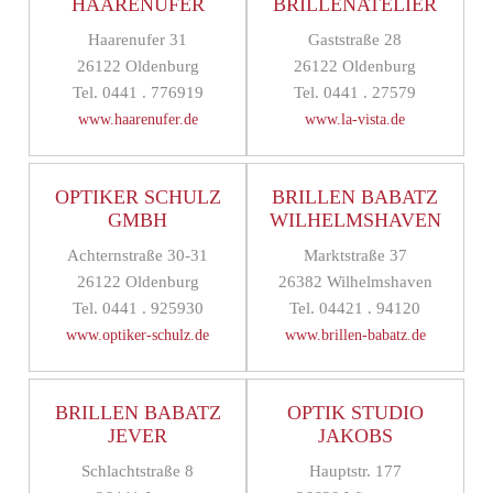
HAARENUFER
BRILLENATELIER
Haarenufer 31
Gaststraße 28
26122 Oldenburg
26122 Oldenburg
Tel. 0441 . 776919
Tel. 0441 . 27579
www.haarenufer.de
www.la-vista.de
OPTIKER SCHULZ
BRILLEN BABATZ
GMBH
WILHELMSHAVEN
Achternstraße 30-31
Marktstraße 37
26122 Oldenburg
26382 Wilhelmshaven
Tel. 0441 . 925930
Tel. 04421 . 94120
www.optiker-schulz.de
www.brillen-babatz.de
BRILLEN BABATZ
OPTIK STUDIO
JEVER
JAKOBS
Schlachtstraße 8
Hauptstr. 177